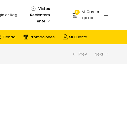
Vistos
Mi Carrito
0
Recientem
Login or Register
Q
0.00
ente
Tienda
Promociones
Mi Cuenta
Prev
Next