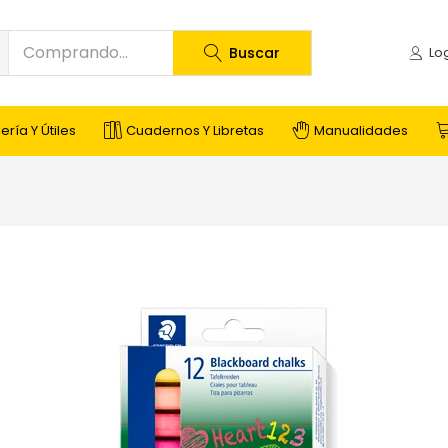
Buscar
ería Y Útiles
Cuadernos Y Libretas
Manualidades