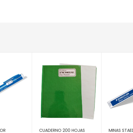
RITO
AÑADIR AL CARRITO
AÑADIR AL 
DOR
CUADERNO 200 HOJAS
MINAS STAE