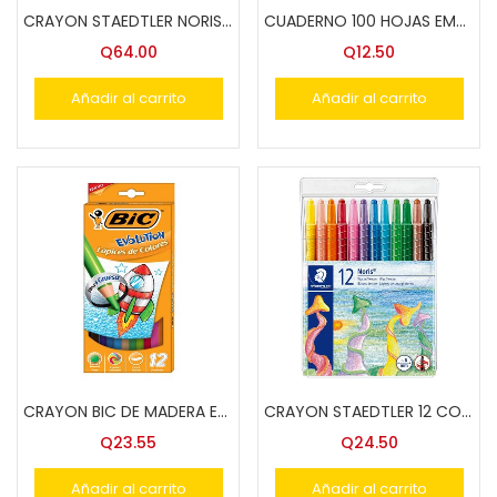
CRAYON STAEDTLER NORIS ACUARELABLE 144 NC10 36 COLS
CUADERNO 100 HOJAS EMP.COS. 5mm T/FRANCES
Q
64.00
Q
12.50
Añadir al carrito
Añadir al carrito
CRAYON BIC DE MADERA EVOLUTION 12 COLS.MINA 4mm
CRAYON STAEDTLER 12 COLORES GIRABLES NC 221 NWP12
Q
23.55
Q
24.50
Añadir al carrito
Añadir al carrito