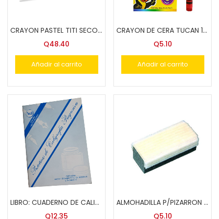
CRAYON PASTEL TITI SECO CORTO 24 COLS. SP-23124
CRAYON DE CERA TUCAN 12 COL. STD.
Q
48.40
Q
5.10
Añadir al carrito
Añadir al carrito
LIBRO: CUADERNO DE CALIGRAF?A PROGR. #0 R
ALMOHADILLA P/PIZARRON SINA-FINA TUCAN
Q
12.35
Q
5.10