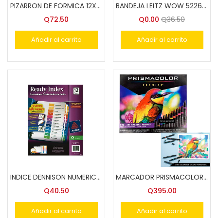
PIZARRON DE FORMICA 12X16″
BANDEJA LEITZ WOW 5226 T/CTA. (PAPELERA)
Q
72.50
Q
0.00
Q
36.50
Añadir al carrito
Añadir al carrito
INDICE DENNISON NUMERICO 1-12 RI 11141/21312
MARCADOR PRISMACOLOR SANFORD 12 COLS.3620
Q
40.50
Q
395.00
Añadir al carrito
Añadir al carrito