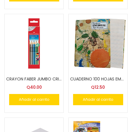
CRAYON FABER JUMBO CRIP 5 COLS. 110993
CUADERNO 100 HOJAS EMP.COS. D/LINEAS T/FRANCES
Q
40.00
Q
12.50
Añadir al carrito
Añadir al carrito