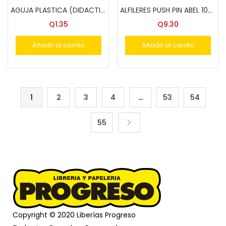
AGUJA PLASTICA (DIDACTIS)
ALFILERES PUSH PIN ABEL 100 X CAJA 40307
Q
1.35
Q
9.30
Añadir al carrito
Añadir al carrito
1
2
3
4
…
53
54
55
Copyright © 2020 Liberías Progreso