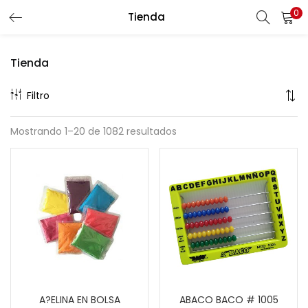
0
Tienda
Buscar
LOGIN
REGISTER
Tienda
Enter your username and password to login.
Filtro
Mostrando 1–20 de 1082 resultados
Remember me
Lost password?
A?ELINA EN BOLSA
ABACO BACO # 1005