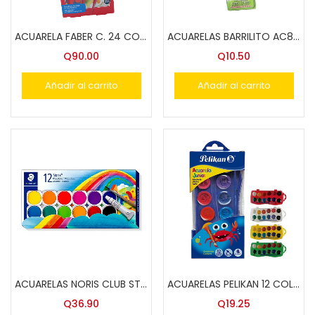
ACUARELA FABER C. 24 COLS. 125029
ACUARELAS BARRILITO AC8E 8 COLORES
Q
90.00
Q
10.50
Añadir al carrito
Añadir al carrito
ACUARELAS NORIS CLUB STAEDTLER 12 COL. 888 NC12
ACUARELAS PELIKAN 12 COL.JUNIOR-1203
Q
36.90
Q
19.25