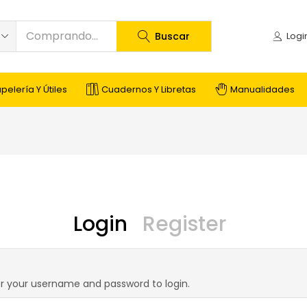
Buscar
pelería Y Útiles
Cuadernos Y Libretas
Manualidades
Login
Register
r your username and password to login.