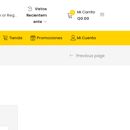
Vistos
Mi Carrito
0
Recientem
Login or Register
Q
0.00
ente
Tienda
Promociones
Mi Cuenta
Previous page