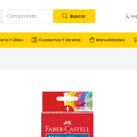
Buscar
ería Y Útiles
Cuadernos Y Libretas
Manualidades