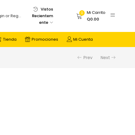
Vistos
Mi Carrito
0
Recientem
Login or Register
Q
0.00
ente
Tienda
Promociones
Mi Cuenta
Prev
Next