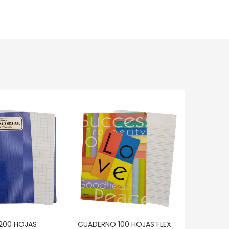
AÑADIR 
CUADERN
S/LINEAS
Q
17.95
CARRITO
AÑADIR AL CARRITO
200 HOJAS
CUADERNO 100 HOJAS FLEX.