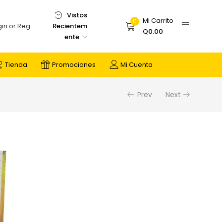
Vistos
Mi Carrito
0
Recientem
Login or Register
Q
0.00
ente
Tienda
Promociones
Mi Cuenta
Prev
Next