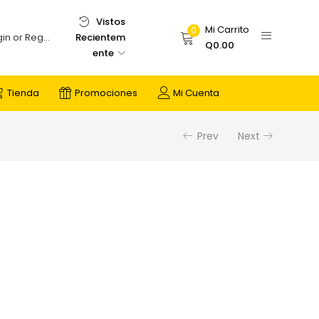
Vistos
Mi Carrito
0
Recientem
Login or Register
Q
0.00
ente
Tienda
Promociones
Mi Cuenta
Prev
Next