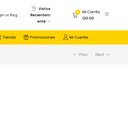
Vistos
Mi Carrito
0
Recientem
Login or Register
Q
0.00
ente
Tienda
Promociones
Mi Cuenta
Prev
Next