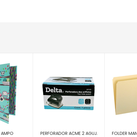
RITO
AÑADIR AL CARRITO
AÑADIR AL 
N AMPO
PERFORADOR ACME 2 AGUJ.
FOLDER MA