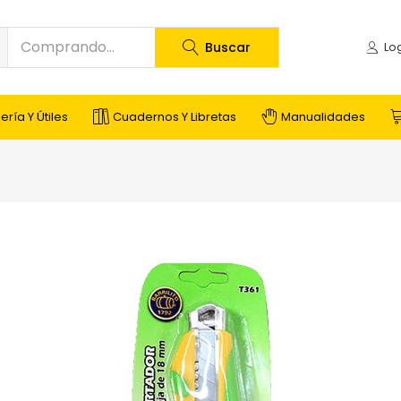
Buscar
ería Y Útiles
Cuadernos Y Libretas
Manualidades