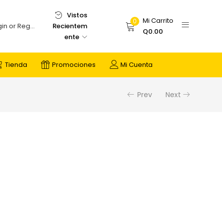
Vistos
Mi Carrito
0
Recientem
Login or Register
Q
0.00
ente
Tienda
Promociones
Mi Cuenta
Prev
Next