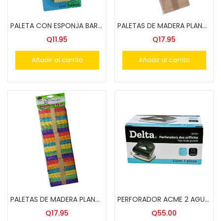
PALETA CON ESPONJA BARRILITO P/PINTAR 793
PALETAS DE MADERA PLANAS W-001 ACME
Q
11.95
Q
17.95
Añadir al carrito
Añadir al carrito
PALETAS DE MADERA PLANAS W-001C COL.ACME 150 U. PAQ.
PERFORADOR ACME 2 AGUJ. DP101 DELTA
Q
17.95
Q
55.00