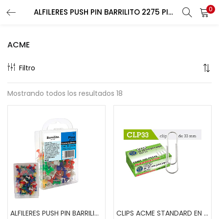
0
ALFILERES PUSH PIN BARRILITO 2275 PIW13 100 UNIDADES
Buscar
LOGIN
REGISTER
ACME
Enter your username and password to login.
Filtro
Mostrando todos los resultados 18
Remember me
Lost password?
ALFILERES PUSH PIN BARRILITO 2275 PIW13 100 UNIDADES
CLIPS ACME STANDARD EN CAJA CLP33