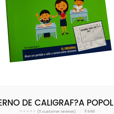
RNO DE CALIGRAF?A POPOL
11
sold
(
0
customer reviews)