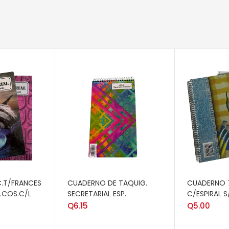
RITO
AÑADIR AL CARRITO
AÑADIR AL 
.T/FRANCES
CUADERNO DE TAQUIG.
CUADERNO 7
.COS.C/L
SECRETARIAL ESP.
C/ESPIRAL S
Q
6.15
Q
5.00