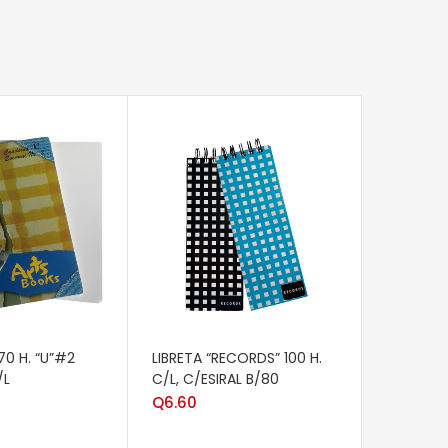
AÑADIR 
LIBRETA 
H.BOND 
Q
7.10
CARRITO
AÑADIR AL CARRITO
0 H. “U”#2
LIBRETA “RECORDS” 100 H.
/L
C/L, C/ESIRAL B/80
Q
6.60