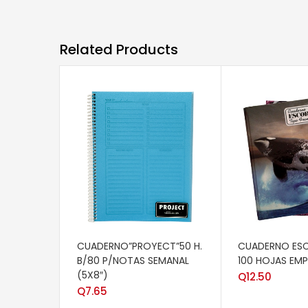
Related Products
AÑADIR AL CARRITO
AÑADIR AL CAR
CUADERNO”PROYECT”50 H.
CUADERNO ESC
B/80 P/NOTAS SEMANAL
100 HOJAS EMP
(5X8″)
Q
12.50
Q
7.65