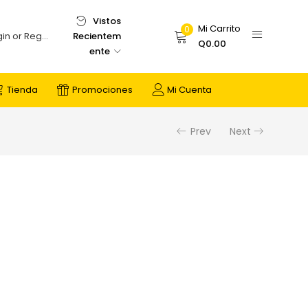
Vistos
Mi Carrito
0
Recientem
Login or Register
Q
0.00
ente
Tienda
Promociones
Mi Cuenta
Prev
Next