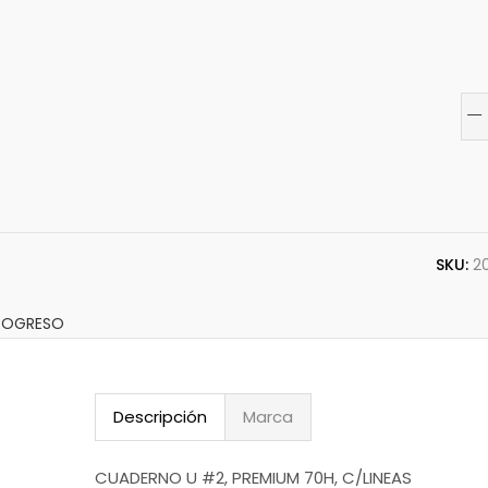
SKU:
2
ROGRESO
Descripción
Marca
CUADERNO U #2, PREMIUM 70H, C/LINEAS