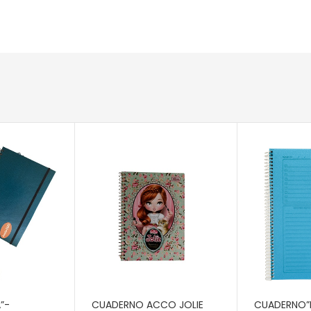
RITO
AÑADIR AL CARRITO
AÑADIR AL 
”-
CUADERNO ACCO JOLIE
CUADERNO”