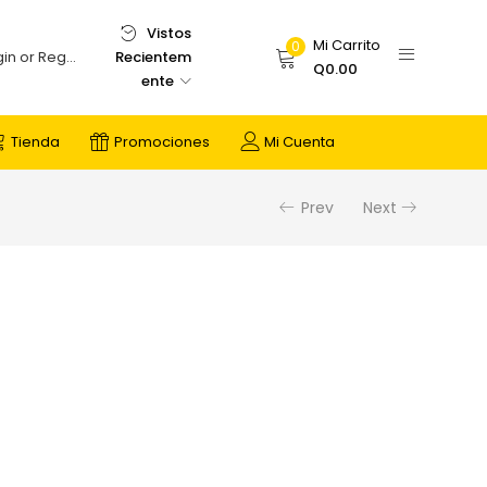
Vistos
Mi Carrito
0
Recientem
Login or Register
Q
0.00
ente
Tienda
Promociones
Mi Cuenta
Prev
Next