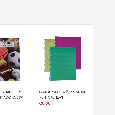
AÑADIR 
CUADERNO
C/ESPIRA
Q
7.25
CARRITO
AÑADIR AL CARRITO
TALIANO C/L
CUADERNO U #2, PREMIUM
ASTADO C/ESP.
70H, C/LINEAS
Q
6.80