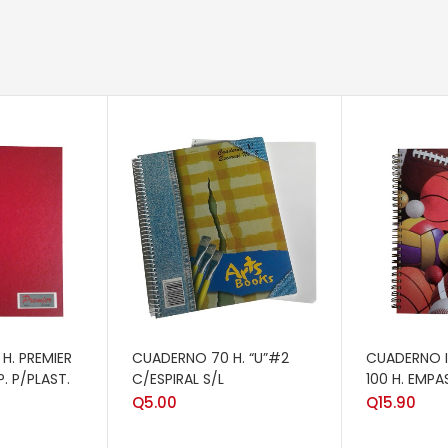
RITO
AÑADIR AL CARRITO
AÑADIR AL 
H. PREMIER
CUADERNO 70 H. “U”#2
CUADERNO I
. P/PLAST.
C/ESPIRAL S/L
100 H. EMP
Q
5.00
Q
15.90