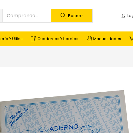
Buscar
ería Y Útiles
Cuadernos Y Libretas
Manualidades