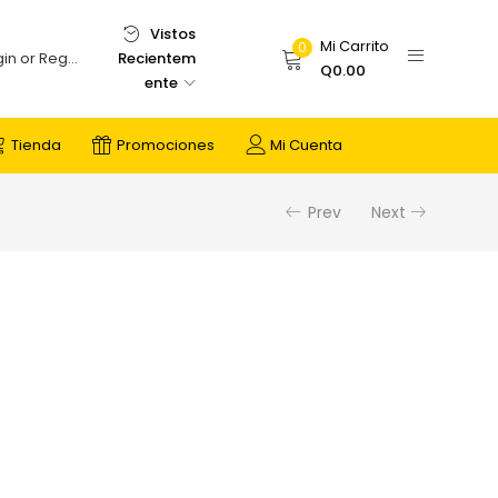
Vistos
Mi Carrito
0
Recientem
Login or Register
Q
0.00
ente
Tienda
Promociones
Mi Cuenta
Prev
Next