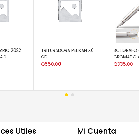
RITO
AÑADIR AL CARRITO
AÑADIR AL 
ARIO 2022
TRITURADORA PELIKAN X6
BOLIGRAFO
A 2
CD
CROMADO A
Q
550.00
Q
335.00
ces Utiles
Mi Cuenta