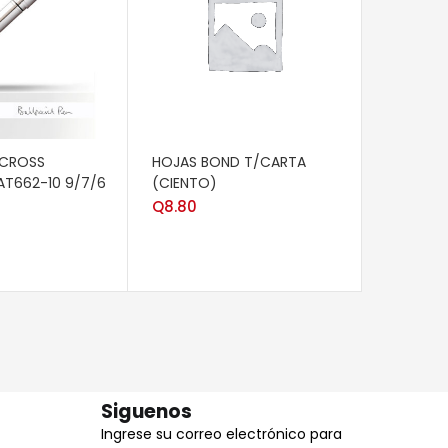
CARRITO
AÑADIR AL CARRITO
AÑADIR 
 CROSS
HOJAS BOND T/CARTA
CAJA CU
T662-10 9/7/6
(CIENTO)
KRAFT Y
Q
8.80
Q
13.00
Siguenos
Ingrese su correo electrónico para