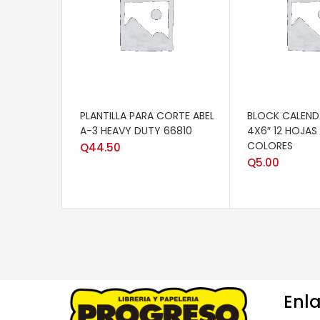
AÑADIR AL CARRITO
AÑADIR AL CAR
PLANTILLA PARA CORTE ABEL
BLOCK CALEND
A-3 HEAVY DUTY 66810
4X6″ 12 HOJAS 
COLORES
Q
44.50
Q
5.00
Enla