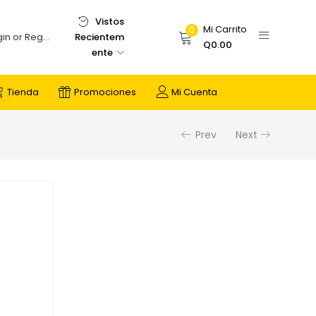
Vistos
Mi Carrito
0
Recientem
Login or Register
Q
0.00
ente
Tienda
Promociones
Mi Cuenta
Prev
Next