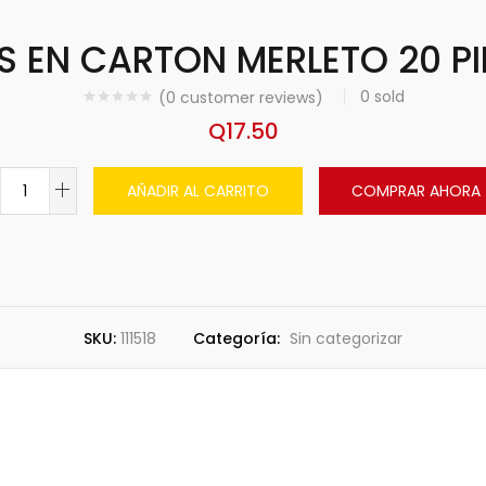
S EN CARTON MERLETO 20 PI
0
sold
(
0
customer reviews)
Q
17.50
AÑADIR AL CARRITO
COMPRAR AHORA
SKU:
111518
Categoría:
Sin categorizar