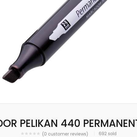
OR PELIKAN 440 PERMANENT
692
sold
(
0
customer reviews)