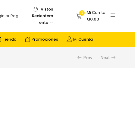
Vistos
Mi Carrito
0
Recientem
Login or Register
Q
0.00
ente
Tienda
Promociones
Mi Cuenta
Prev
Next