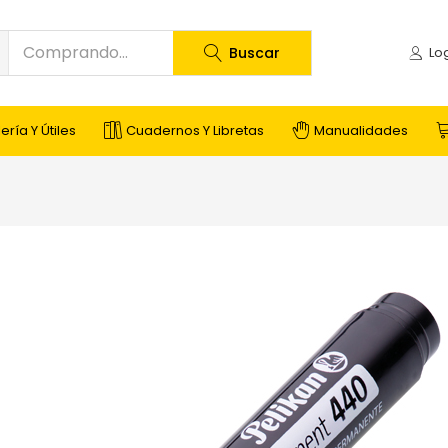
Buscar
ería Y Útiles
Cuadernos Y Libretas
Manualidades