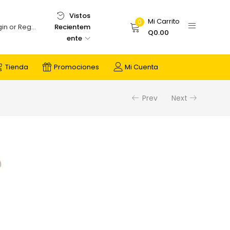
Vistos
Mi Carrito
0
Recientem
Login or Register
Q
0.00
ente
Tienda
Promociones
Mi Cuenta
Prev
Next