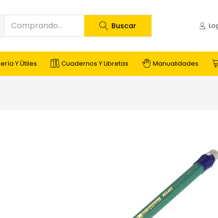
Buscar
ería Y Útiles
Cuadernos Y Libretas
Manualidades