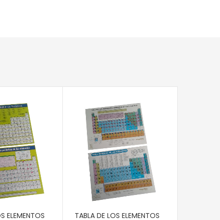
AÑADIR 
PORTAB
STAEDTL
Q
12.50
CARRITO
AÑADIR AL CARRITO
OS ELEMENTOS
TABLA DE LOS ELEMENTOS