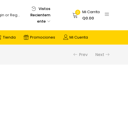
Vistos
Mi Carrito
0
Recientem
Login or Register
Q
0.00
ente
Tienda
Promociones
Mi Cuenta
Prev
Next