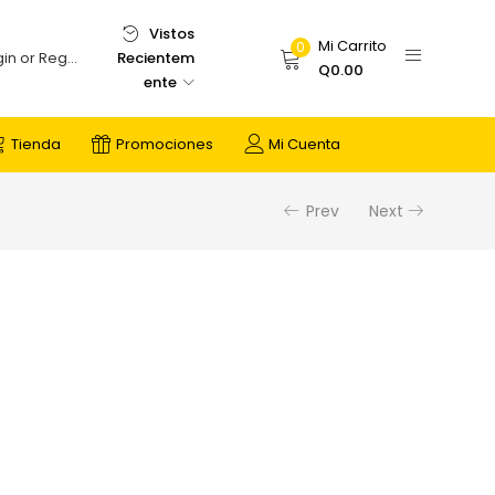
Vistos
Mi Carrito
0
Recientem
Login or Register
Q
0.00
ente
Tienda
Promociones
Mi Cuenta
Prev
Next