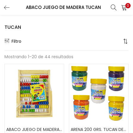
0
ABACO JUEGO DE MADERA TUCAN
Buscar
LOGIN
REGISTER
TUCAN
Enter your username and password to login.
Filtro
Mostrando 1–20 de 44 resultados
Remember me
Lost password?
ABACO JUEGO DE MADERA TUCAN
ARENA 200 GRS. TUCAN DE COLORES