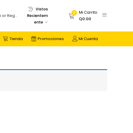
Vistos
Mi Carrito
0
Recientem
Login or Register
Q
0.00
ente
Tienda
Promociones
Mi Cuenta