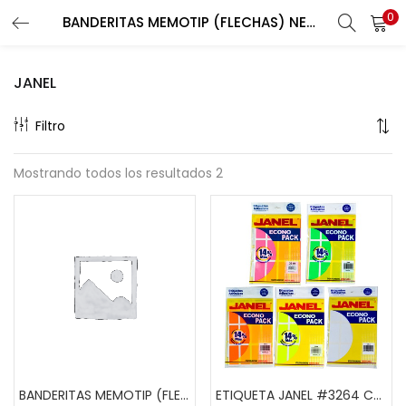
0
BANDERITAS MEMOTIP (FLECHAS) NEON PLAST.1/2,125 U.
Buscar
LOGIN
REGISTER
JANEL
Enter your username and password to login.
Filtro
Mostrando todos los resultados 2
Remember me
Lost password?
BANDERITAS MEMOTIP (FLECHAS) NEON PLAST.1/2,125 U.
ETIQUETA JANEL #3264 COLORES