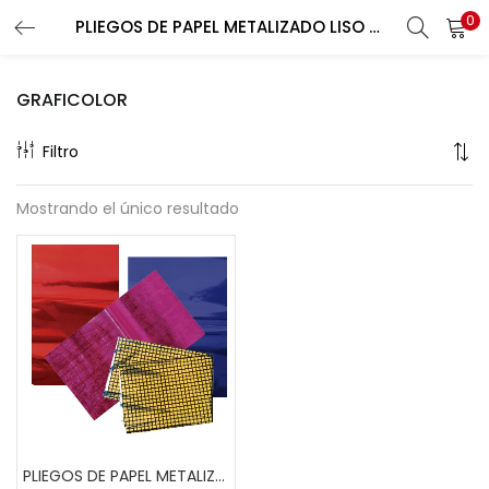
0
PLIEGOS DE PAPEL METALIZADO LISO COL.
Buscar
LOGIN
REGISTER
GRAFICOLOR
Enter your username and password to login.
Filtro
Mostrando el único resultado
Remember me
Lost password?
PLIEGOS DE PAPEL METALIZADO LISO COL.