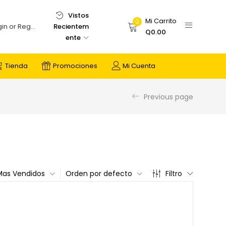
Vistos
Mi Carrito
0
Recientem
Login or Register
Q
0.00
ente
Tienda
Promociones
Mi Cuenta
Previous page
Mas Vendidos
Orden por defecto
Filtro