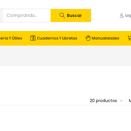
Buscar
ería Y Útiles
Cuadernos Y Libretas
Manualidades
20 productos