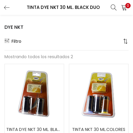
0
TINTA DYE NKT 30 ML. BLACK DUO
Buscar
LOGIN
REGISTER
DYE NKT
Enter your username and password to login.
Filtro
Mostrando todos los resultados 2
Remember me
Lost password?
TINTA DYE NKT 30 ML. BLACK DUO
TINTA NKT 30 ML.COLORES