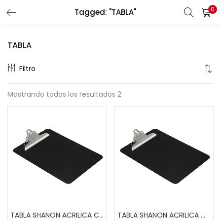
0
Tagged: "TABLA"
Buscar
LOGIN
REGISTER
TABLA
Enter your username and password to login.
Filtro
Mostrando todos los resultados 2
Remember me
Lost password?
TABLA SHANON ACRILICA CARTA BOLIK
TABLA SHANON ACRILICA OFICIO BOLIK